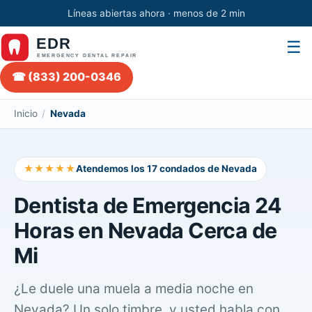
Líneas abiertas ahora · menos de 2 min
☰
☎ (833) 200-0346
Inicio
/
Nevada
★★★★★
Atendemos los 17 condados de Nevada
Dentista de Emergencia 24
Horas en Nevada Cerca de
Mi
¿Le duele una muela a media noche en
Nevada? Un solo timbre, y usted habla con