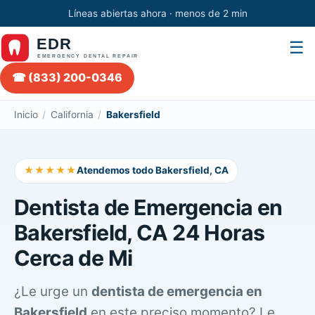
Líneas abiertas ahora · menos de 2 min
☰
☎ (833) 200-0346
Inicio
/
California
/
Bakersfield
★★★★★
Atendemos todo Bakersfield, CA
Dentista de Emergencia en
Bakersfield, CA 24 Horas
Cerca de Mi
¿Le urge un
dentista de emergencia en
Bakersfield
en este preciso momento? Le