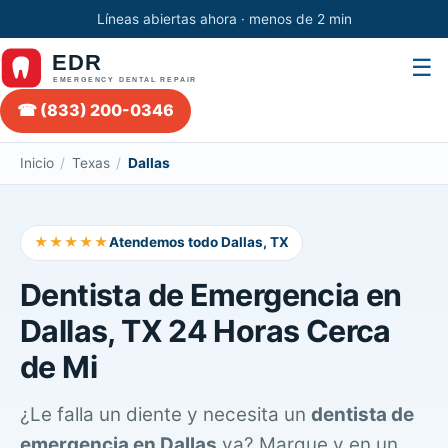
Líneas abiertas ahora · menos de 2 min
☰
☎ (833) 200-0346
Inicio
/
Texas
/
Dallas
★★★★★
Atendemos todo Dallas, TX
Dentista de Emergencia en
Dallas, TX 24 Horas Cerca
de Mi
¿Le falla un diente y necesita un
dentista de
emergencia en Dallas
ya? Marque y en un