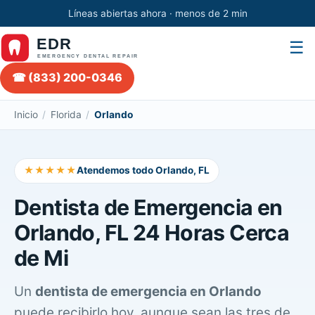
Líneas abiertas ahora · menos de 2 min
☰
☎ (833) 200-0346
Inicio
/
Florida
/
Orlando
★★★★★
Atendemos todo Orlando, FL
Dentista de Emergencia en
Orlando, FL 24 Horas Cerca
de Mi
Un
dentista de emergencia en Orlando
puede recibirlo hoy, aunque sean las tres de