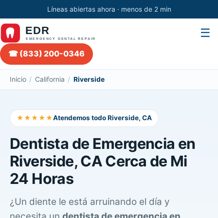
Líneas abiertas ahora · menos de 2 min
☰
☎ (833) 200-0346
Inicio
/
California
/
Riverside
★★★★★
Atendemos todo Riverside, CA
Dentista de Emergencia en
Riverside, CA Cerca de Mi
24 Horas
¿Un diente le está arruinando el día y
necesita un
dentista de emergencia en