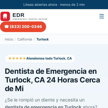
Líneas abiertas ahora · menos de 2 min
☰
☎ (833) 200-0346
Inicio
/
California
/
Turlock
★★★★★
Atendemos todo Turlock, CA
Dentista de Emergencia en
Turlock, CA 24 Horas Cerca
de Mi
¿Se le rompió un diente y necesita un
dentista de emergencia en Turlock
ahora?