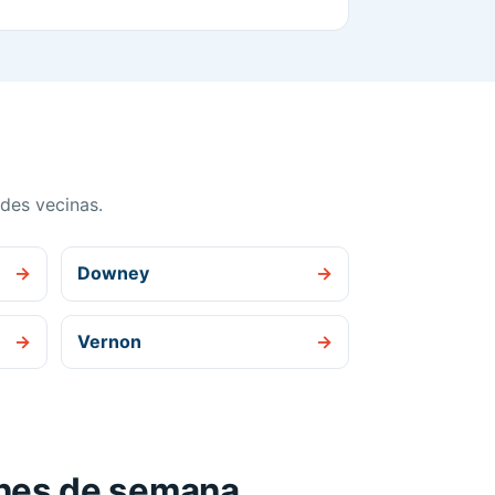
des vecinas.
→
Downey
→
→
Vernon
→
fines de semana