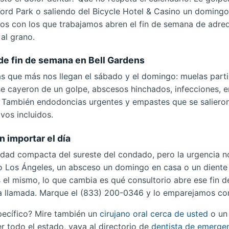
ord Park o saliendo del Bicycle Hotel & Casino un doming
ios con los que trabajamos abren el fin de semana de adre
al grano.
de fin de semana en Bell Gardens
s que más nos llegan el sábado y el domingo: muelas part
 se cayeron de un golpe, abscesos hinchados, infecciones, 
 También endodoncias urgentes y empastes que se salieron
vos incluidos.
n importar el día
udad compacta del sureste del condado, pero la urgencia no
ío Los Ángeles, un absceso un domingo en casa o un diente
s el mismo, lo que cambia es qué consultorio abre ese fin d
a llamada. Marque el (833) 200-0346 y lo emparejamos con
pecífico? Mire también un
cirujano oral cerca de usted
o u
er todo el estado, vaya al directorio de
dentista de emergen