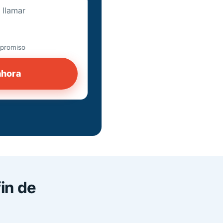
 llamar
mpromiso
ahora
in de