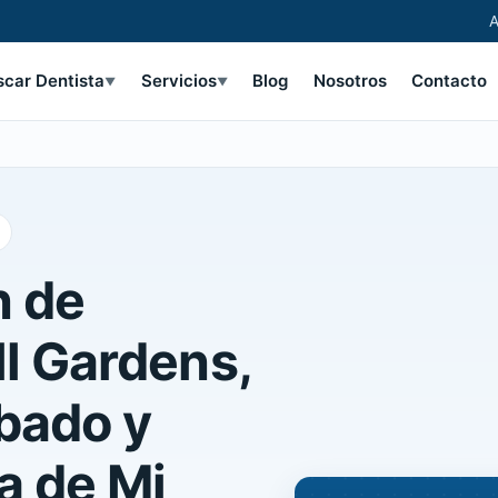
A
scar Dentista
Servicios
Blog
Nosotros
Contacto
▼
▼
n de
l Gardens,
bado y
a de Mi