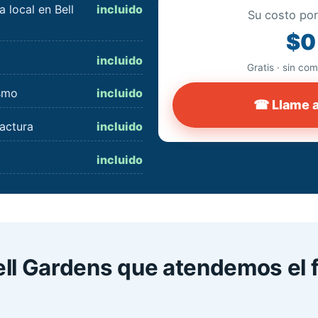
 local en Bell
incluido
Su costo por
$0
incluido
Gratis · sin co
ismo
incluido
☎ Llame 
actura
incluido
incluido
ll Gardens que atendemos el f