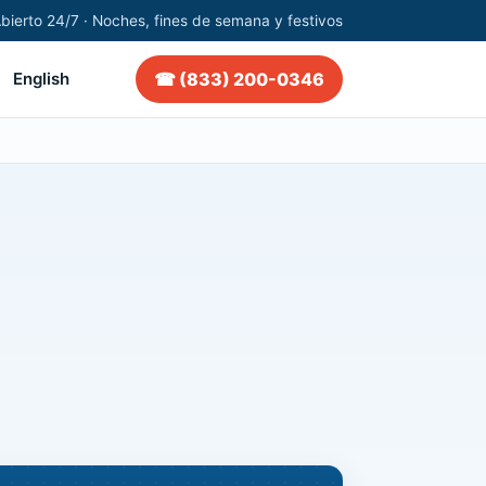
bierto 24/7 · Noches, fines de semana y festivos
☎ (833) 200-0346
English