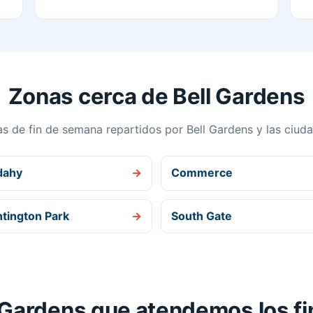
Zonas cerca de Bell Gardens
as de fin de semana repartidos por Bell Gardens y las ciuda
dahy
→
Commerce
tington Park
→
South Gate
l Gardens que atendemos los 