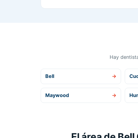
Hay dentist
Bell
→
Cu
Maywood
→
Hun
El área de Bel