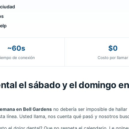
 ciudad
os
elp
~60s
$0
iempo de conexión
Costo por llamar
ntal el sábado y el domingo en
 semana en Bell Gardens
no debería ser imposible de hallar
sta línea. Usted llama, nos cuenta qué pasó y nosotros bus
usto el dolor dental? Que no respeta el calendario. Le golp