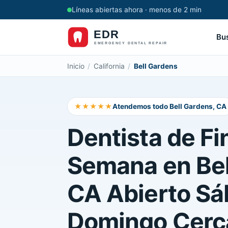
Líneas abiertas ahora · menos de 2 min
Bu
Inicio
/
California
/
Bell Gardens
★★★★★
Atendemos todo Bell Gardens, CA
Dentista de Fi
Semana en Bel
CA Abierto Sá
Domingo Cerc