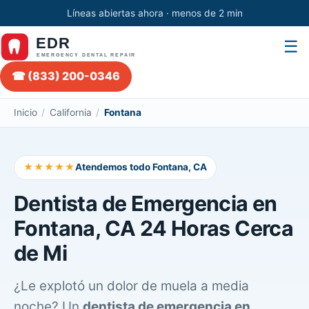
Líneas abiertas ahora · menos de 2 min
☰
☎ (833) 200-0346
Inicio
/
California
/
Fontana
★★★★★
Atendemos todo Fontana, CA
Dentista de Emergencia en
Fontana, CA 24 Horas Cerca
de Mi
¿Le explotó un dolor de muela a media
noche? Un
dentista de emergencia en